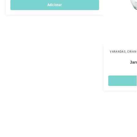
Adicionar
VARANDAS
,
CRIAN
Jar