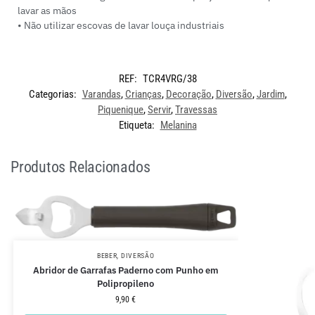
lavar as mãos
• Não utilizar escovas de lavar louça industriais
REF:
TCR4VRG/38
Categorias:
Varandas
,
Crianças
,
Decoração
,
Diversão
,
Jardim
,
Piquenique
,
Servir
,
Travessas
Etiqueta:
Melanina
Produtos Relacionados
BEBER
,
DIVERSÃO
Abridor de Garrafas Paderno com Punho em
Polipropileno
9,90
€