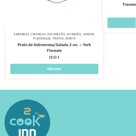
Travess
VARANDAS
,
CRIANÇAS
,
DECORAÇÃO
,
DIVERSÃO
,
JARDIM
,
PIQUENIQUE
,
PRATOS
,
SERVIR
Prato de Sobremesa/Salada 3 un. – York
Floreale
28,50
€
Adicionar