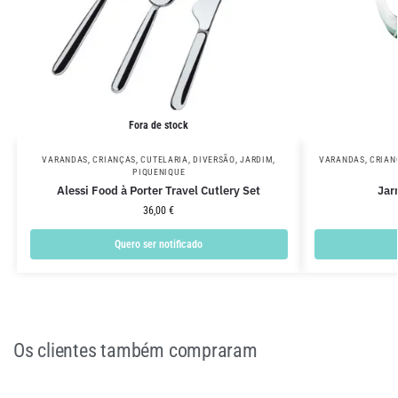
Fora de stock
VARANDAS
,
CRIANÇAS
,
CUTELARIA
,
DIVERSÃO
,
JARDIM
,
VARANDAS
,
CRIAN
PIQUENIQUE
Alessi Food à Porter Travel Cutlery Set
Jar
36,00
€
Quero ser notificado
Os clientes também compraram