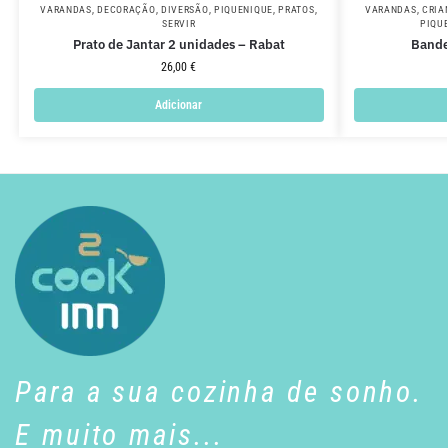
VARANDAS
,
DECORAÇÃO
,
DIVERSÃO
,
PIQUENIQUE
,
PRATOS
,
VARANDAS
,
CRIA
SERVIR
PIQU
Prato de Jantar 2 unidades – Rabat
Bande
26,00
€
Adicionar
Para a sua cozinha de sonho.
E muito mais...