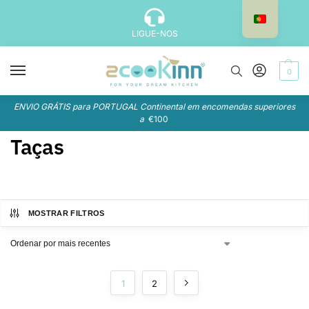
LIGUE-NOS
0
ENVIO GRÁTIS para PORTUGAL Continental em encomendas superiores
a
€100
Taças
MOSTRAR FILTROS
1
2