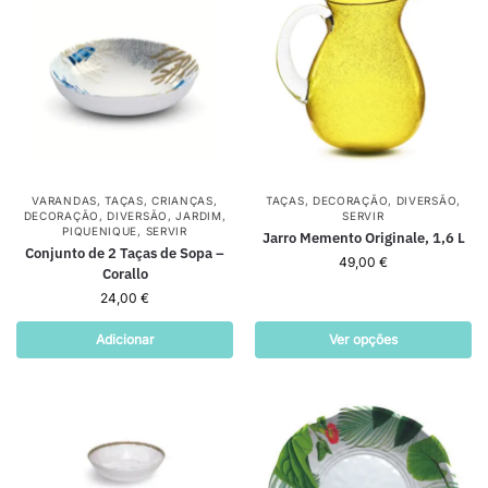
VARANDAS
,
TAÇAS
,
CRIANÇAS
,
TAÇAS
,
DECORAÇÃO
,
DIVERSÃO
,
DECORAÇÃO
,
DIVERSÃO
,
JARDIM
,
SERVIR
PIQUENIQUE
,
SERVIR
Jarro Memento Originale, 1,6 L
Conjunto de 2 Taças de Sopa –
49,00
€
Corallo
24,00
€
Adicionar
Ver opções