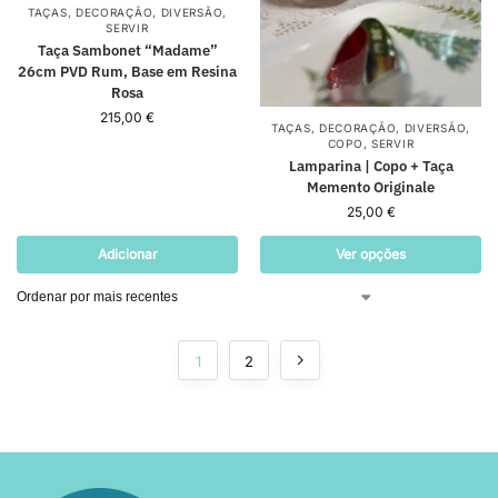
TAÇAS
,
DECORAÇÃO
,
DIVERSÃO
,
SERVIR
Taça Sambonet “Madame”
26cm PVD Rum, Base em Resina
Rosa
215,00
€
TAÇAS
,
DECORAÇÃO
,
DIVERSÃO
,
COPO
,
SERVIR
Lamparina | Copo + Taça
Memento Originale
25,00
€
Adicionar
Ver opções
1
2